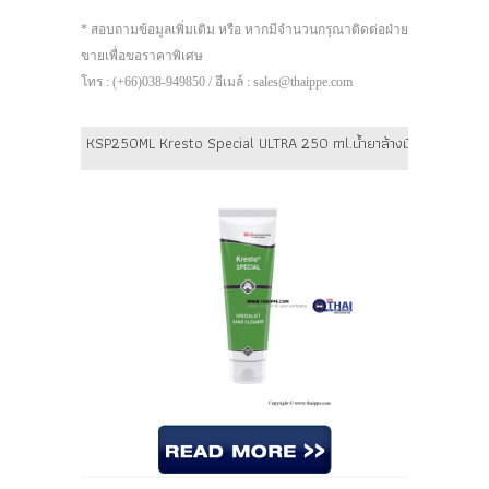
* สอบถามข้อมูลเพิ่มเติม หรือ หากมีจำนวนกรุณาติดต่อฝ่าย
ขายเพื่อขอราคาพิเศษ
โทร : (+66)038-949850 / อีเมล์ : sales@thaippe.com
KSP250ML Kresto Special ULTRA 250 ml.น้ำยาล้างมือสูตรพิเศษ สำห