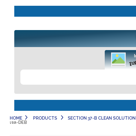
รูปท
HOME
PRODUCTS
SECTION 37-B CLEAN SOLUTION-
เจล-DEB