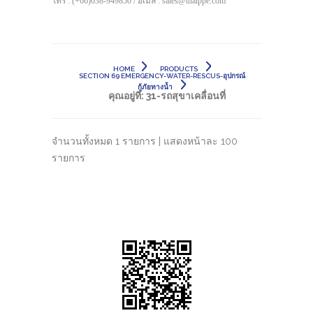
โทร : (+66)038-949850 / อีเมล์ : sales@thaippe.com
HOME
PRODUCTS
SECTION 69 EMERGENCY-WATER-RESCUS-อุปกรณ์
กู้ภัยทางน้ำ
คุณอยู่ที่:
31-รถสุขาเคลื่อนที่
จำนวนทั้งหมด 1 รายการ | แสดงหน้าละ 100
รายการ