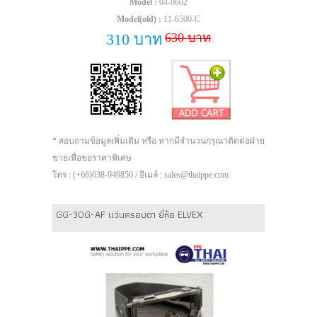
Model :
04-0602
Model(old) :
11-6500-C
630 บาท
310 บาท
* สอบถามข้อมูลเพิ่มเติม หรือ หากมีจำนวนกรุณาติดต่อฝ่าย
ขายเพื่อขอราคาพิเศษ
โทร : (+66)038-949850 / อีเมล์ : sales@thaippe.com
GG-30G-AF แว่นครอบตา ยี่ห้อ ELVEX