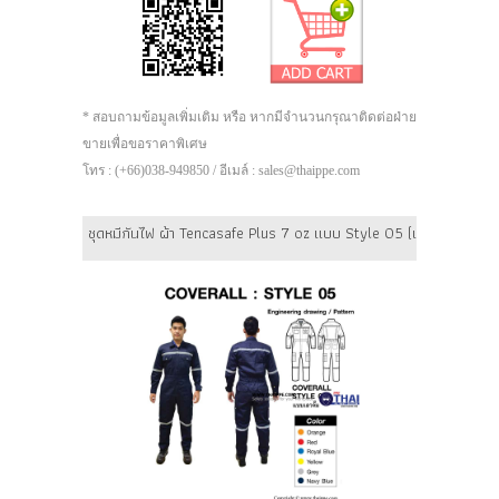
* สอบถามข้อมูลเพิ่มเติม หรือ หากมีจำนวนกรุณาติดต่อฝ่าย
ขายเพื่อขอราคาพิเศษ
โทร : (+66)038-949850 / อีเมล์ : sales@thaippe.com
ชุดหมีกันไฟ ผ้า Tencasafe Plus 7 oz แบบ Style 05 (เอวจั๊ม) PREMIU