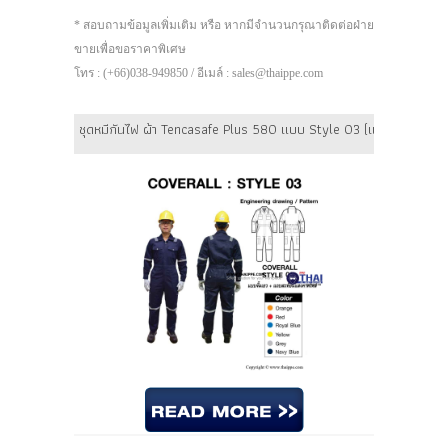
* สอบถามข้อมูลเพิ่มเติม หรือ หากมีจำนวนกรุณาติดต่อฝ่าย
ขายเพื่อขอราคาพิเศษ
โทร : (+66)038-949850 / อีเมล์ : sales@thaippe.com
ชุดหมีกันไฟ ผ้า Tencasafe Plus 580 แบบ Style 03 (แถบสะท้อนแสงคา