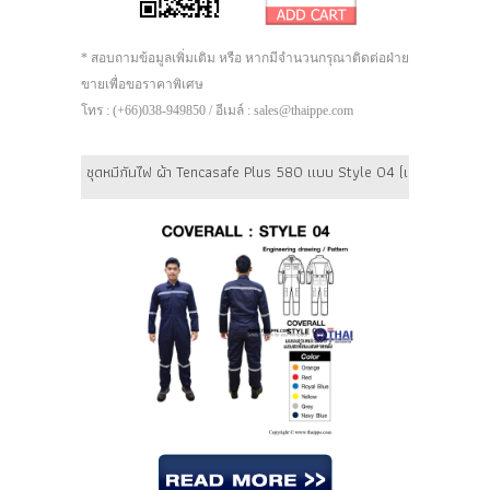
* สอบถามข้อมูลเพิ่มเติม หรือ หากมีจำนวนกรุณาติดต่อฝ่าย
ขายเพื่อขอราคาพิเศษ
โทร : (+66)038-949850 / อีเมล์ : sales@thaippe.com
ชุดหมีกันไฟ ผ้า Tencasafe Plus 580 แบบ Style 04 (เอวเทปเวลโกร) P