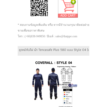
* สอบถามข้อมูลเพิ่มเติม หรือ หากมีจำนวนกรุณาติดต่อฝ่าย
ขายเพื่อขอราคาพิเศษ
โทร : (+66)038-949850 / อีเมล์ : sales@thaippe.com
ชุดหมีกันไฟ ผ้า Tencasafe Plus 580 แบบ Style 04 (เอวเทปเวลโกร) ยี