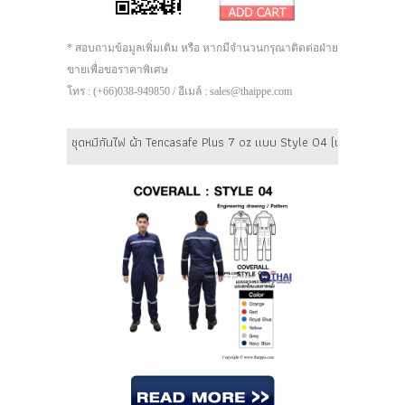
* สอบถามข้อมูลเพิ่มเติม หรือ หากมีจำนวนกรุณาติดต่อฝ่าย
ขายเพื่อขอราคาพิเศษ
โทร : (+66)038-949850 / อีเมล์ : sales@thaippe.com
ชุดหมีกันไฟ ผ้า Tencasafe Plus 7 oz แบบ Style 04 (เอวเทปเวลโกร)