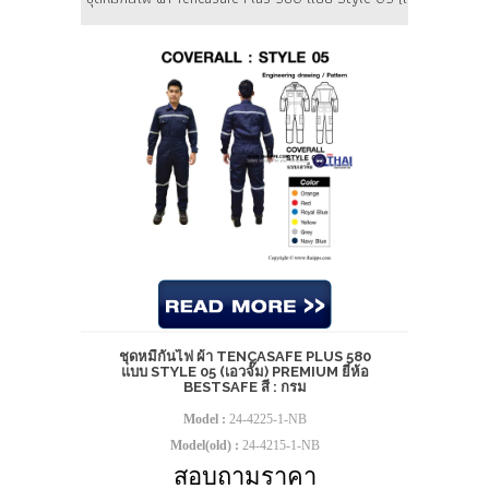
ชุดหมีกันไฟ ผ้า TENCASAFE PLUS 580
แบบ STYLE 05 (เอวจั๊ม) PREMIUM ยี่ห้อ
BESTSAFE สี : กรม
Model :
24-4225-1-NB
Model(old) :
24-4215-1-NB
สอบถามราคา