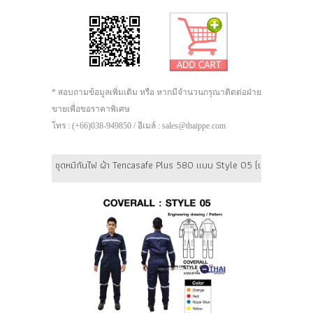
* สอบถามข้อมูลเพิ่มเติม หรือ หากมีจำนวนกรุณาติดต่อฝ่าย
ขายเพื่อขอราคาพิเศษ
โทร : (+66)038-949850 / อีเมล์ : sales@thaippe.com
ชุดหมีกันไฟ ผ้า Tencasafe Plus 580 แบบ Style 05 (เอวจั๊ม) ยี่ห้อ 