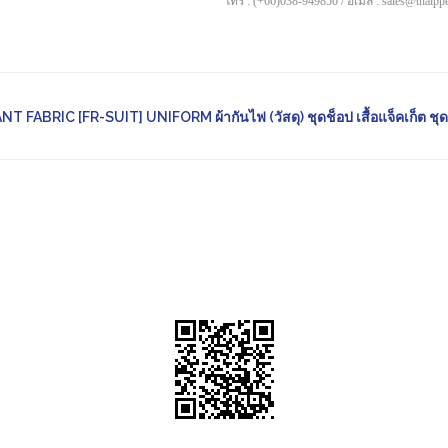
โทร : (+66)038-949850 / อีเมล์ : sales@thaip
ABRIC [FR-SUIT] UNIFORM ผ้ากันไฟ (วัสดุ) ชุดช็อป เสื้อแจ็คเก็ต ชุด