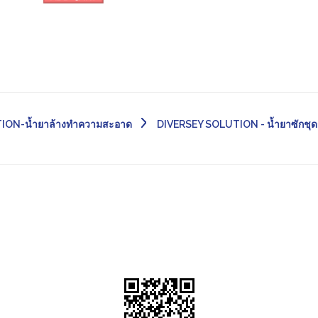
ION-น้ำยาล้างทำความสะอาด
DIVERSEY SOLUTION - น้ำยาซักชุ