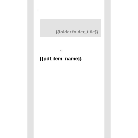
{{folder.folder_title}}
{{pdf.item_name}}