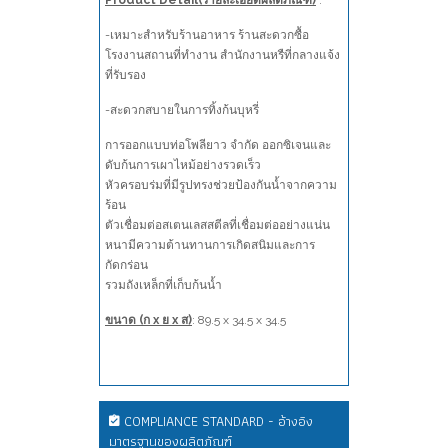
Product Detail(รายละเอียดผลิตภัณฑ์)
:
-เหมาะสำหรับร้านอาหาร ร้านสะดวกซื้อ
โรงงานสถานที่ทำงาน สำนักงานหรืที่กลางแจ้ง
ที่รับรอง
-สะดวกสบายในการทิ้งก้นบุหรี่
การออกแบบท่อโพลียาว จำกัด ออกซิเจนและ
ดับก้นการเผาไหม้อย่างรวดเร็ว
หัวครอบร่มที่มีรูปทรงช่วยป้องกันน้ำจากความ
ร้อน
ตัวเชื่อมต่อสเตนเลสสตีลที่เชื่อมต่ออย่างแน่น
หนามีความต้านทานการเกิดสนิมและการ
กัดกร่อน
รวมถังเหล็กที่เก็บก้นน้ำ
ขนาด (ก x ย x ส)
: 89.5 x 34.5 x 34.5
COMPLIANCE STANDARD - อ้างอิง
มาตรฐานของผลิตภัณฑ์