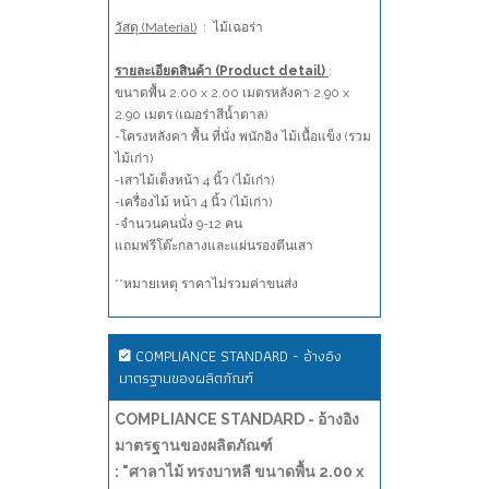
วัสดุ (Material)
: ไม้เฉอร่า
รายละเอียดสินค้า (Product detail)
:
ขนาดพื้น 2.00 x 2.00 เมตรหลังคา 2.90 x
2.90 เมตร (เฌอร่าสีน้ำตาล)
-โครงหลังคา พื้น ที่นั่ง พนักอิง ไม้เนื้อแข็ง (รวม
ไม้เก่า)
-เสาไม้เต็งหน้า 4 นิ้ว (ไม้เก่า)
-เครื่องไม้ หน้า 4 นิ้ว (ไม้เก่า)
-จำนวนคนนั่ง 9-12 คน
แถมฟรีโต๊ะกลางและแผ่นรองตีนเสา
**หมายเหตุ ราคาไม่รวมค่าขนส่ง
COMPLIANCE STANDARD - อ้างอิง
มาตรฐานของผลิตภัณฑ์
COMPLIANCE STANDARD - อ้างอิง
มาตรฐานของผลิตภัณฑ์
: "ศาลาไม้ ทรงบาหลี ขนาดพื้น 2.00 x