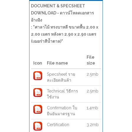
DOCUMENT & SPECSHEET
DOWNLOAD - ดาวน์โหลดเอกสาร
อ้างอิง
: "ศาลาไม้ ทรงบาหลี ขนาดพื้น 2.00 x
2.00 เมตร หลังคา 2.90 x 2.90 เมตร
(เฌอร่าสีน้ำตาล)"
File
Icon
File name
size
Specsheet ราย
2.5mb
ละเอียดสินค้า
Technical วิธีการ
2.5mb
ใช้งาน
Confirmation ใบ
1.4mb
ยืนยันมาตรฐาน
Certification
3.2mb