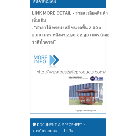
สินค้าเพิ่มเติม
LINK MORE DETAIL - รายละเอียดสินค้า
เพิ่มเติม
: "ศาลาไม้ ทรงบาหลี ขนาดพื้น 2.00 x
2.00 เมตร หลังคา 2.90 x 2.90 เมตร (เฌอ
ร่าสีน้ำตาล)"
http://www.bestsafeproducts.com/
DOCUMENT & SPECSHEET -
ดาวน์โหลดเอกสารอ้างอิง