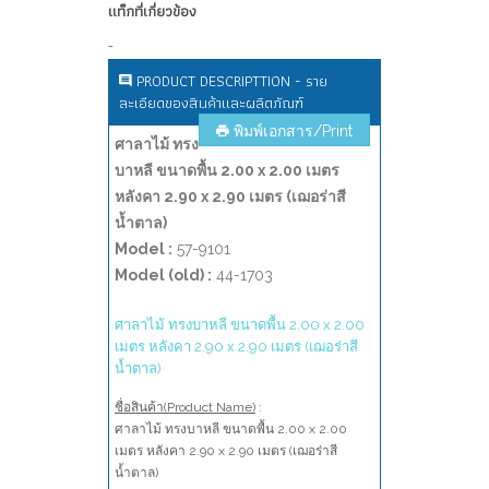
แท็กที่เกี่ยวข้อง
-
PRODUCT DESCRIPTTION - ราย
ละเอียดของสินค้าและผลิตภัณฑ์
พิมพ์เอกสาร/Print
ศาลาไม้ ทรง
บาหลี ขนาดพื้น 2.00 x 2.00 เมตร
หลังคา 2.90 x 2.90 เมตร (เฌอร่าสี
น้ำตาล)
Model :
57-9101
Model (old) :
44-1703
ศาลาไม้ ทรงบาหลี ขนาดพื้น 2.00 x 2.00
เมตร หลังคา 2.90 x 2.90 เมตร (เฌอร่าสี
น้ำตาล)
ชื่อสินค้า(Product Name)
:
ศาลาไม้ ทรงบาหลี ขนาดพื้น 2.00 x 2.00
เมตร หลังคา 2.90 x 2.90 เมตร (เฌอร่าสี
น้ำตาล)