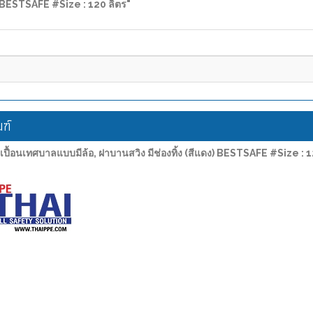
ง) BESTSAFE #Size : 120 ลิตร"
ฑ์
้อนเทศบาลแบบมีล้อ, ฝาบานสวิง มีช่องทิ้ง (สีแดง) BESTSAFE #Size : 1