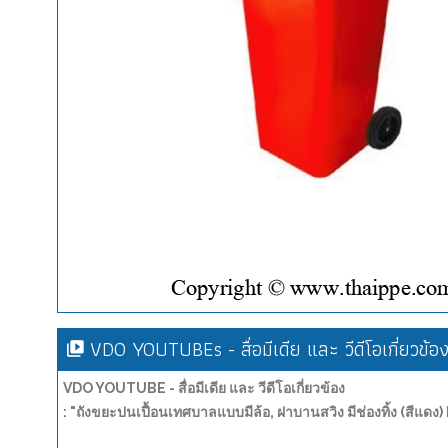
VDO YOUTUBEs - สื่อมีเดีย และ วีดีโอเกี่ยวข้อ
VDO YOUTUBE - สื่อมีเดีย และ วีดีโอเกี่ยวข้อง
: "ถังขยะปนเปื้อนเทศบาลแบบมีล้อ, ฝาบานสวิง มีช่องทิ้ง (สีแด