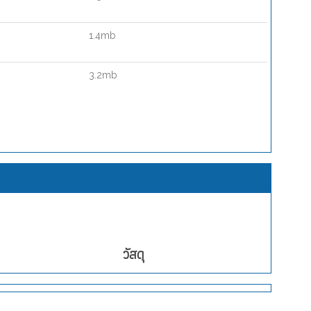
1.4mb
3.2mb
วัสดุ