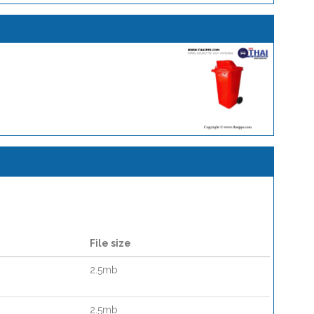
File size
2.5mb
2.5mb