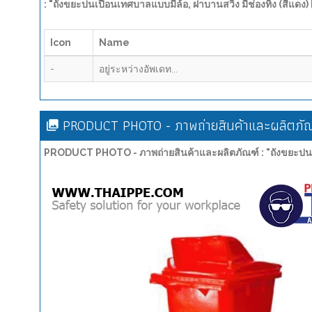
: "ถังขยะปนเปื้อนเทศบาลแบบมีล้อ, ฝาบานสวิง มีช่องทิ้ง (สีแด
Icon
Name
-
อยู่ระหว่างอัพเดท...
PRODUCT PHOTO - ภาพถ่ายสินค้าและผลิตภัณ
PRODUCT PHOTO - ภาพถ่ายสินค้าและผลิตภัณฑ์ : "ถังขยะปนเปื