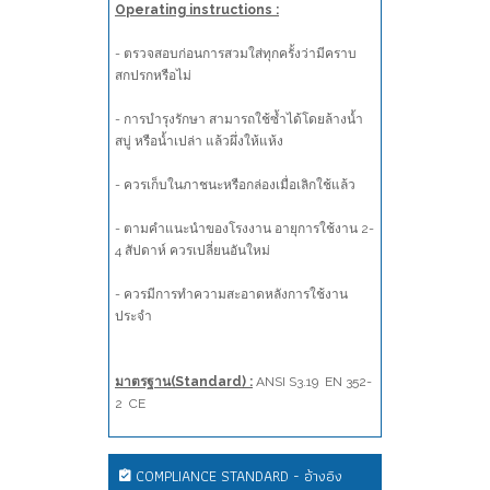
Operating instructions :
- ตรวจสอบก่อนการสวมใส่ทุกครั้งว่ามีคราบ
สกปรกหรือไม่
- การบำรุงรักษา สามารถใช้ซ้ำได้โดยล้างน้ำ
สบู่ หรือน้ำเปล่า แล้วผึ่งให้แห้ง
- ควรเก็บในภาชนะหรือกล่องเมื่อเลิกใช้แล้ว
- ตามคำแนะนำของโรงงาน อายุการใช้งาน 2-
4 สัปดาห์ ควรเปลี่ยนอันใหม่
- ควรมีการทำความสะอาดหลังการใช้งาน
ประจำ
มาตรฐาน(Standard) :
ANSI S3.19 EN 352-
2 CE
COMPLIANCE STANDARD - อ้างอิง