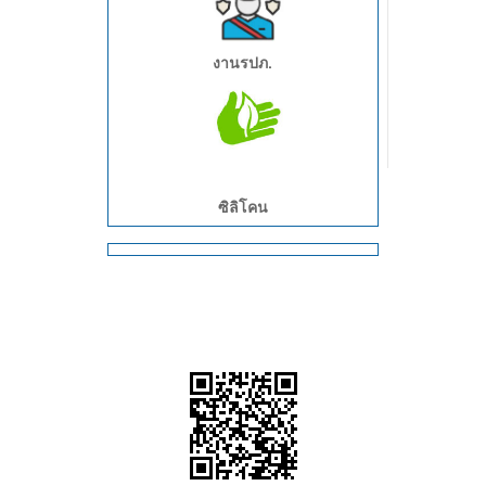
งานรปภ.
อุตสาหกรรมโลจิสติกส์/คลังสินค้า/
งานจัดส่ง
งานตรวจวัดคุณภาพ
ซิลิโคน
งานอับอากาศ
อุตสาหกรรม CleanerRoom/งาน
ห้องแล็ป
งานเชื่อม