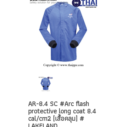
AR-8.4 SC #Arc flash
protective long coat 8.4
cal/cm2 [เสื้อคลุม] #
LAKELAND