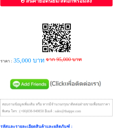
สินค้ายอดนิยม/สต๊อกพร้อมส่ง
จาก 95,000 บาท
35,000 บาท
ราคา :
สอบถามข้อมูลเพิ่มเติม หรือ หากมีจำนวนกรุณาติดต่อฝ่ายขายเพื่อขอราคา
พิเศษ โทร : (+66)038-949850 อีเมล์ : sales@thaippe.com
รหัสและรายละเอียดสินค้าและผลิตภันฑ์ :