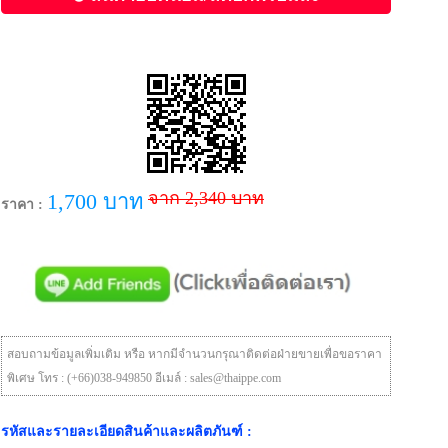
จาก 2,340 บาท
1,700 บาท
ราคา :
สอบถามข้อมูลเพิ่มเติม หรือ หากมีจำนวนกรุณาติดต่อฝ่ายขายเพื่อขอราคา
พิเศษ โทร : (+66)038-949850 อีเมล์ : sales@thaippe.com
รหัสและรายละเอียดสินค้าและผลิตภันฑ์ :