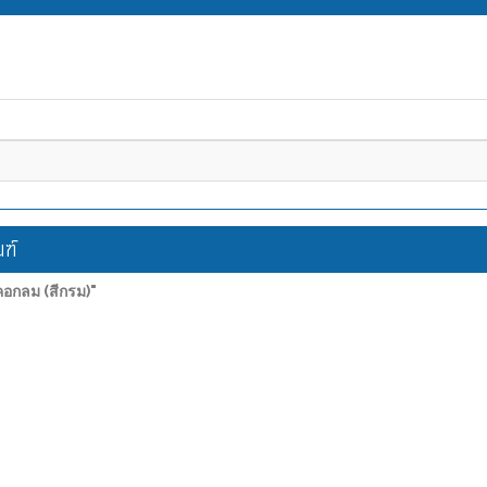
ฑ์
อกลม (สีกรม)"