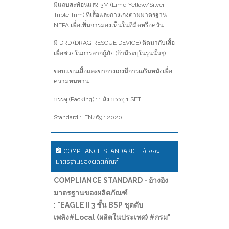
มีแถบสะท้อนแสง 3M (Lime-Yellow/Silver
Triple Trim) ที่เสื้อและกางเกงตามมาตรฐาน
NFPA เพื่อเพิ่มการมองเห็นในที่มืดหรือควัน
มี DRD (DRAG RESCUE DEVICE) ติดมากับเสื้อ
เพื่อช่วยในการลากกู้ภัย (ถ้ามีระบุในรุ่นนั้นๆ)
ขอบแขนเสื้อและขากางเกงมีการเสริมหนังเพื่อ
ความทนทาน
บรรจุ (Packing) :
1 ลัง บรรจุ 1 SET
Standard :
EN469 : 2020
COMPLIANCE STANDARD - อ้างอิง
มาตรฐานของผลิตภัณฑ์
COMPLIANCE STANDARD - อ้างอิง
มาตรฐานของผลิตภัณฑ์
: "EAGLE II 3 ชั้น BSP ชุดดับ
เพลิง#Local (ผลิตในประเทศ) #กรม"