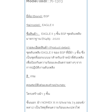
Model (old) :
76-1303
ยี่ห้อ (Brand):
BSP
รุ่น(model) :
EAGLE II
ชื่อสินค้า :
EAGLE II 3 ชั้น BSP ชุดดับเพลิง
มาตราฐาน EN469 : 2020
รายละเอียดสินค้า (Product detail)
:
ชุดดับเพลิง EAGLE II ของ BSP ที่มีผ้า 3 ชั้น ซึ่ง
เป็นชุดที่ออกแบบมาสำหรับเจ้าหน้าที่ดับเพลิง
เพื่อป้องกันความร้อนและอันตรายต่างๆ จาก
การปฏิบัติงานดับเพลิง
สี :
กรม
คุณสมบัติเด่นและส่วนประกอบ:
โครงสร้างผ้า 3 ชั้น:
ชั้นนอก: ผ้า NOMEX III A (ประมาณ 7.5 ออนซ์/
หลา2) เป็นวัสดุที่ทนความร้อนและเปลวไฟ