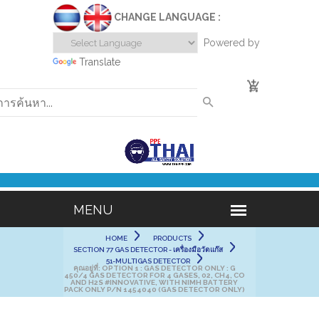
CHANGE LANGUAGE :
Powered by
Translate
0
HOME
PRODUCTS
SECTION 77 GAS DETECTOR - เครื่องมือวัดแก๊ส
51-MULTIGAS DETECTOR
คุณอยู่ที่:
OPTION 1 : GAS DETECTOR ONLY : G
450/4 GAS DETECTOR FOR 4 GASES, 02, CH4, CO
AND H2S #INNOVATIVE, WITH NIMH BATTERY
PACK ONLY P/N 1454040 (GAS DETECTOR ONLY)