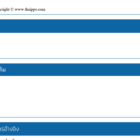
ง
ติม
อ้างอิง