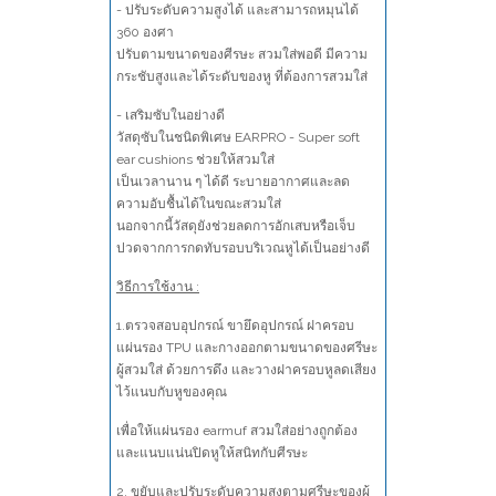
- ปรับระดับความสูงได้ และสามารถหมุนได้
360 องศา
ปรับตามขนาดของศีรษะ สวมใส่พอดี มีความ
กระชับสูงและได้ระดับของหู ที่ต้องการสวมใส่
- เสริมซับในอย่างดี
วัสดุซับในชนิดพิเศษ EARPRO - Super soft
ear cushions ช่วยให้สวมใส่
เป็นเวลานาน ๆ ได้ดี ระบายอากาศและลด
ความอับชื้นได้ในขณะสวมใส่
นอกจากนี้วัสดุยังช่วยลดการอักเสบหรือเจ็บ
ปวดจากการกดทับรอบบริเวณหูได้เป็นอย่างดี
วิธีการใช้งาน :
1.ตรวจสอบอุปกรณ์ ขายึดอุปกรณ์ ฝาครอบ
แผ่นรอง TPU และกางออกตามขนาดของศรีษะ
ผู้สวมใส่ ด้วยการดึง และวางฝาครอบหูลดเสียง
ไว้แนบกับหูของคุณ
เพื่อให้แผ่นรอง earmuf สวมใส่อย่างถูกต้อง
และแนบแน่นปิดหูให้สนิทกับศีรษะ
2. ขยับและปรับระดับความสูงตามศรีษะของผู้