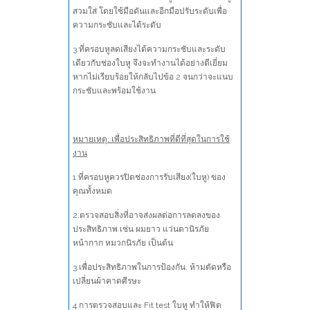
สวมใส่ โดยใช้มือดันและอีกมือปรับระดับเพื่อ
ความกระชับและได้ระดับ
3.ที่ครอบหูลดเสียงได้ความกระชับและระดับ
เดียวกับช่องใบหู จึงจะทำงานได้อย่างดีเยี่ยม
หากไม่เรียบร้อยให้กลับไปข้อ 2 จนกว่าจะแนบ
กระชับและพร้อมใช้งาน
หมายเหตุ: เพื่อประสิทธิภาพที่ดีที่สุดในการใช้
งาน
1.ที่ครอบหูควรปิดช่องการรับเสียง(ใบหู) ของ
คุณทั้งหมด
2.ตรวจสอบสิ่งที่อาจส่งผลต่อการลดลงของ
ประสิทธิภาพ เช่น ผมยาว แว่นตานิรภัย
หน้ากาก หมวกนิรภัย เป็นต้น
3.เพื่อประสิทธิภาพในการป้องกัน. ห้ามตัดหรือ
เปลี่ยนผ้าคาดศีรษะ
4.การตรวจสอบและ Fit test ใบหู ทำให้ฟิต