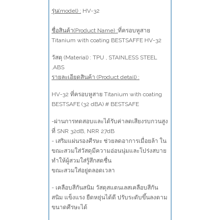
รุ่น(model) :
HV-32
ชื่อสินค้า(Product Name) :
ที่ครอบหูสาย
Titanium with coating BESTSAFFE HV-32
วัสดุ (Material) :
TPU , STAINLESS STEEL
,ABS
รายละเอียดสินค้า (Product detail) :
HV-32 ที่ครอบหูสาย Titanium with coating
BESTSAFE (32 dBA) # BESTSAFE
-ผ่านการทดสอบและได้รับค่าลดเสียงรบกวนสูง
ที่ SNR 32dB, NRR 27dB
- เสริมแผ่นรองศีรษะ ช่วยลดอาการเมื่อยล้า ใน
ขณะสวมใส่วัสดุมีความอ่อนนุ่มและโปร่งสบาย
ทำให้ผู้สวมใส่รู้สึกสดชื่น
ขณะสวมใส่อยู่ตลอดเวลา
- เคลือบสีกันสนิม วัสดุสแตนเลสเคลือบสีกัน
สนิม แข็งแรง ยืดหยุ่นได้ดี ปรับระดับขึ้นลงตาม
ขนาดศีรษะได้