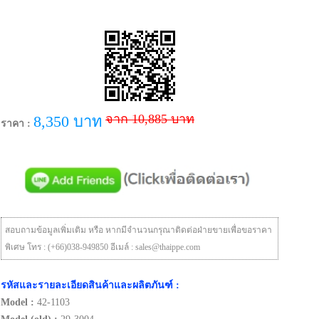
จาก 10,885 บาท
8,350 บาท
ราคา :
สอบถามข้อมูลเพิ่มเติม หรือ หากมีจำนวนกรุณาติดต่อฝ่ายขายเพื่อขอราคา
พิเศษ โทร : (+66)038-949850 อีเมล์ : sales@thaippe.com
รหัสและรายละเอียดสินค้าและผลิตภันฑ์ :
Model :
42-1103