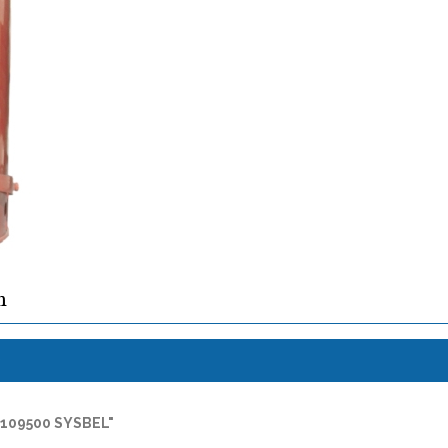
ง
WA8109500 SYSBEL"