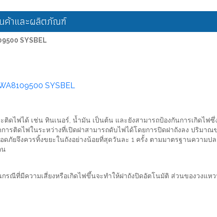
ค้าและผลิตภัณฑ์
8109500 SYSBEL
มัน WA8109500 SYSBEL
ี่จะติดไฟได้ เช่น ทินเนอร์, น้ำมัน เป็นต้น และยังสามารถป้องกันการเกิดไฟซึ
ารติดไฟในระหว่างที่เปิดฝาสามารถดับไฟได้โดยการปิดฝาถังลง ปริมาณของที
มปลอดภัยจึงควรทิ้งขยะในถังอย่างน้อยที่สุดวันละ 1 ครั้ง ตามมาตรฐานความ
อน
ำงานในกรณีที่มีความเสี่ยงหรือเกิดไฟขึ้นจะทำให้ฝาถังปิดอัตโนมัติ ส่วนข