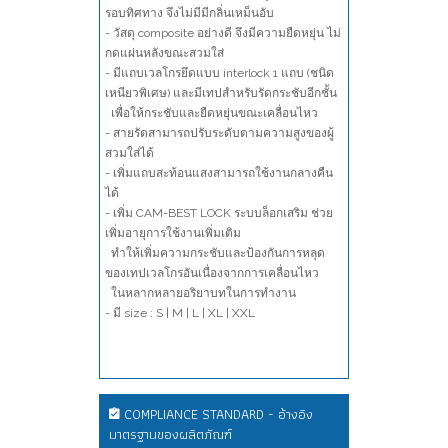
รอบทิศทาง จึงไม่มีมีกลิ่นเหม็นอับ
- วัสดุ composite อย่างดี จึงมีความยืดหยุ่น ไม่
กดแผ่นหลังขณะสวมใส่
- มีแถบเวลโกรยึดแบบ interlock 1 แถบ (ชนิด
เหนียวพิเศษ) และมีเทปสำหรับรัดกระชับอีกชั้น
เพื่อให้กระชับและยืดหยุ่นขณะเคลื่อนไหว
- สายรัดสามารถปรับระดับตามความสูงของผู้
สวมใส่ได้
- เพิ่มแถบสะท้อนแสงสามารถใช้งานกลางคืน
ได้
- เพิ่ม CAM-BEST LOCK ระบบล็อกเสริม ช่วย
เพิ่มอายุการใช้งานเพิ่มเติม
ทำให้เพิ่มความกระชับและป้องกันการหลุด
ของเทปเวลโกรอันเนื่องจากการเคลื่อนไหว
ในหลากหลายอริยาบทในการทำงาน
- มี size : S | M | L | XL | XXL
COMPLIANCE STANDARD - อ้างอิง
มาตรฐานของผลิตภัณฑ์