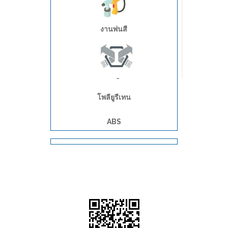
งานพ่นสี
อุตสาหกรรมยานยนต์
เน้นความใส่สบาย
โพลียูรีเทน
ABS
เน้นการสวมใส่
อุตสาหกรรม CleanerRoom/งาน
ห้องแล็ป
งานโรงเหล็ก