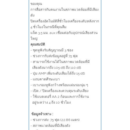
ของคุณ
การสื่อสารกับคนงานในสภาพแวดล้อมที่มีเสียง
ดัง
ปิดเครื่องอัตโนมัติสี่ชั่วโมงเครื่องจะดับหลังจาก
4 ชั่วโมงในกรณีที่คุณลืม
แจ็ค 3.5 มม. aux เชื่อมต่อกับอุปกรณ์เสียงส่วน
ใหญ่
คุณสมบัติ
- ชุดหูฟังรับสัญญาณมี 3 ช่อง
- ช่วงการรับส่งข้อมูลอยู่ที่ 75 ฟุต
- สามารถใช้งานได้ในสภาพแวดล้อมที่มี
เสียงดังมากถึง 105 dB ถึง 110 dB
- ปุ่ม AMP เพิ่มระดับเสียงได้ถึง 15 dB
- แถบคาดศีรษะเบา
- เบาะรองหูฟังกว้างพร้อมแผ่นรองนุ่ม ๆ
- เปิด / ปิดเครื่องและควบคุมระดับเสียง
- ใช้แบตเตอรี่ AA 2 ก้อนและการใช้งาน
อยู่ระหว่าง 4 ถึง 10 ชั่วโมง
ข้อมูลจำเพาะ :
- ช่วงการส่ง: 75 ฟุต (22.86 เมตร)
- สภาพแวดล้อมที่มีเสียงดัง