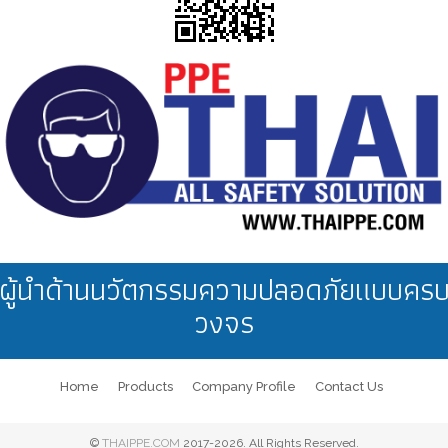
งานซ่อมบำรุง
อุตสาหกรรมอะไหล่/เครื่องกล
งานคลังสินค้า
งานขับรถ
อุตสาหกรรมการบิน
ผู้นำด้านนวัตกรรมความปลอดภัยแบบคร
วงจร
งานขับรถโฟลค์ลิฟ
Home
Products
Company Profile
Contact Us
งานจราจร
©
THAIPPE.COM
2017-2026. All Rights Reserved.