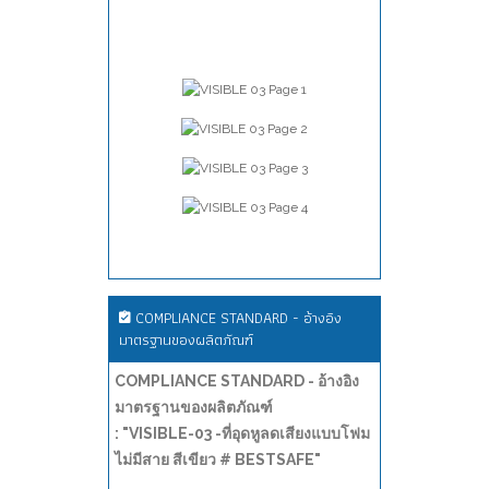
COMPLIANCE STANDARD - อ้างอิง
มาตรฐานของผลิตภัณฑ์
COMPLIANCE STANDARD - อ้างอิง
มาตรฐานของผลิตภัณฑ์
: "VISIBLE-03 -ที่อุดหูลดเสียงแบบโฟม
ไม่มีสาย สีเขียว # BESTSAFE"