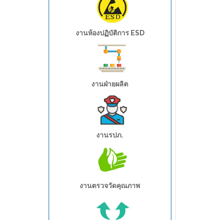
อุตสาหกรรมยานยนต์
งานห้องปฏิบัติการ ESD
งานฝ่ายผลิต
อุตสาหกรรมการเกษตร
งานรปภ.
งานตรวจวัดคุณภาพ
อุตสาหกรรมอาหาร