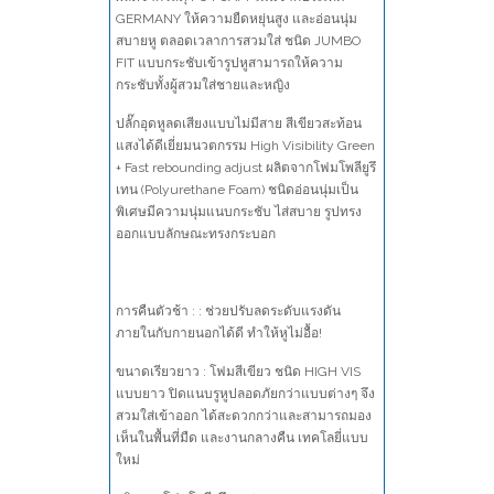
GERMANY ให้ความยืดหยุ่นสูง และอ่อนนุ่ม
สบายหู ตลอดเวลาการสวมใส่ ชนิด JUMBO
FIT แบบกระชับเข้ารูปหูสามารถให้ความ
กระชับทั้งผู้สวมใส่ชายและหญิง
ปลั๊กอุดหูลดเสียงแบบไม่มีสาย สีเขียวสะท้อน
แสงได้ดีเยี่ยมนวตกรรม High Visibility Green
+ Fast rebounding adjust ผลิตจากโฟมโพลียูรึ
เทน (Polyurethane Foam) ชนิดอ่อนนุ่มเป็น
พิเศษมีความนุ่มแนบกระชับ ไส่สบาย รูปทรง
ออกแบบลักษณะทรงกระบอก
การคืนตัวช้า : : ช่วยปรับลดระดับแรงดัน
ภายในกับกายนอกได้ดี ทำให้หูไม่อื้อ!
ขนาดเรียวยาว : โฟมสีเขียว ชนิด HIGH VIS
แบบยาว ปิดแนบรูหูปลอดภัยกว่าแบบต่างๆ จึง
สวมใส่เข้าออก ได้สะดวกกว่าและสามารถมอง
เห็นในพื้นที่มืด และงานกลางคืน เทคโลยี่แบบ
ใหม่