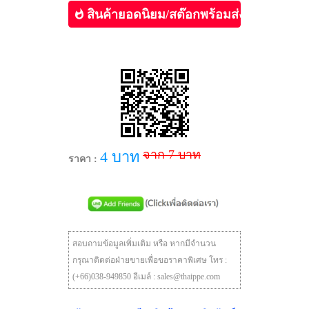
สินค้ายอดนิยม/สต๊อกพร้อมส่ง
จาก 7 บาท
4 บาท
ราคา :
สอบถามข้อมูลเพิ่มเติม หรือ หากมีจำนวน
กรุณาติดต่อฝ่ายขายเพื่อขอราคาพิเศษ โทร :
(+66)038-949850 อีเมล์ : sales@thaippe.com