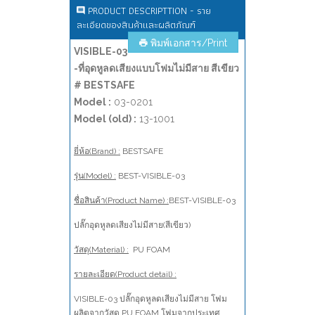
PRODUCT DESCRIPTTION - ราย
ละเอียดของสินค้าและผลิตภัณฑ์
พิมพ์เอกสาร/Print
VISIBLE-03
-ที่อุดหูลดเสียงแบบโฟมไม่มีสาย สีเขียว
# BESTSAFE
Model :
03-0201
Model (old) :
13-1001
ยี่ห้อ(
Brand) :
BESTSAFE
รุ่น(Model) :
BEST-VISIBLE-03
ชื่อสินค้า(Product Name) :
BEST-VISIBLE-03
ปลั๊กอุดหูลดเสียงไม่มีสาย(สีเขียว)
วัสดุ(Material) :
PU FOAM
รายละเอียด
(Product detail)
:
VISIBLE-03 ปลั๊กอุดหูลดเสียงไม่มีสาย โฟม
ผลิตจากวัสดุ PU FOAM โฟมจากประเทศ