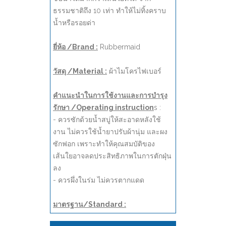
ธรรมชาติถึง 10 เท่า ทำให้ไม่ทิ้งคราบ
น้ำหรือรอยด่า
ยี่ห้อ /Brand :
Rubbermaid
วัสดุ /Material :
ผ้าไมโครไฟเบอร์
คำแนะนำในการใช้งานและการบำรุง
รักษา /Operating instruction
s :
- ควรซักด้วยน้ำสบู่ให้สะอาดหลังใช้
งาน ไม่ควรใช้น้ำยาปรับผ้านุ่ม และผง
ซักฟอก เพราะทำให้คุณสมบัติของ
เส้นใยอาจลดประสิทธิภาพในการตักฝุ่น
ลง
- ควรผึ่งในร่ม ไม่ควรตากแดด
มาตรฐาน/Standard :