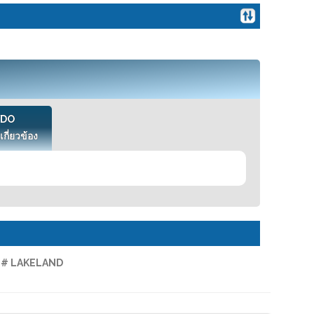
VDO
เกี่ยวข้อง
่า # LAKELAND