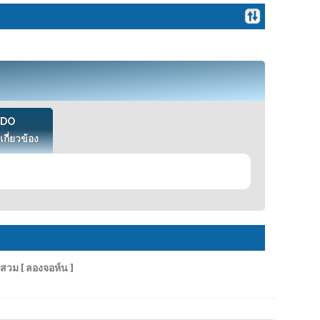
VDO
เกี่ยวข้อง
วม [ ลองจอห์น ]