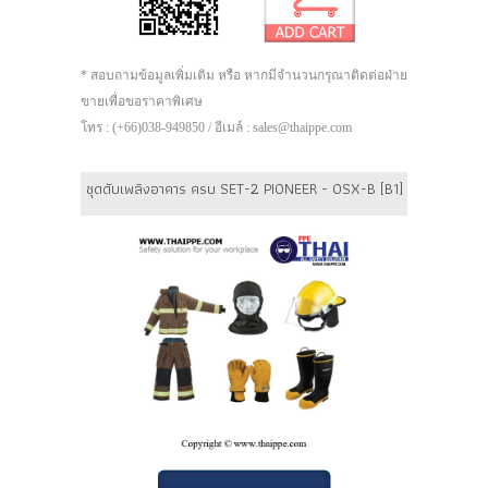
* สอบถามข้อมูลเพิ่มเติม หรือ หากมีจำนวนกรุณาติดต่อฝ่าย
ขายเพื่อขอราคาพิเศษ
โทร : (+66)038-949850 / อีเมล์ : sales@thaippe.com
ชุดดับเพลิงอาคาร ครบ SET-2 PIONEER - OSX-B [B1] มาตรฐาน