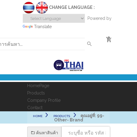
CHANGE LANGUAGE :
Powered by
Translate
0
HomePage
Products
Company Profile
Contact
คุณอยู่ที่:
99-
HOME
PRODUCTS
Other- Brand
ค้นหาสินค้า