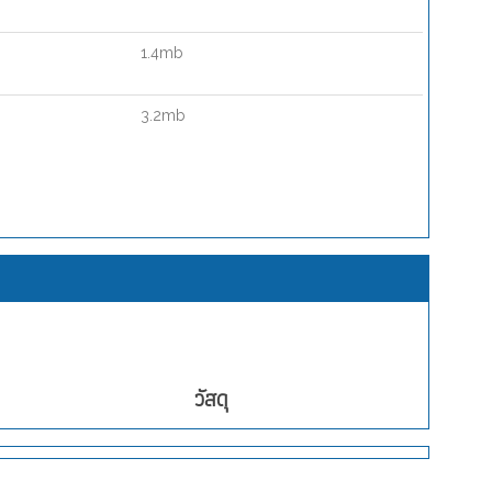
1.4mb
3.2mb
วัสดุ