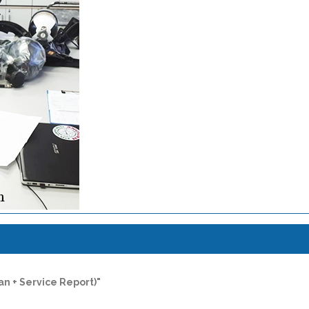
ง
ean + Service Report)"