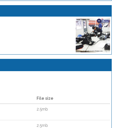
File size
2.5mb
2.5mb