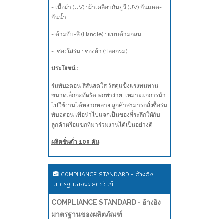
- เนื้อผ้า (UV) : ผ้าเคลือบกันยูวี (UV) กันแดด-
กันน้ำ
- ด้ามจับ-สี (Handle) : แบบด้ามกลม
- ซองใส่ร่ม : ซองผ้า (ปลอกร่ม)
ประโยชน์ :
ร่มพับ2ตอน สีสันสดใส วัสดุแข็งแรงทนทาน
ขนาดเล็กกะทัดรัด พกพาง่าย เหมาะแก่การนำ
ไปใช้งานได้หลากหลาย ลูกค้าสามารถสั่งซื้อร่ม
พับ2ตอน เพื่อนำไปแจกเป็นของที่ระลึกให้กับ
ลูกค้าหรือแขกที่มาร่วมงานได้เป็นอย่างดี
ผลิตขั่นต่ำ 100 คัน
COMPLIANCE STANDARD - อ้างอิง
มาตรฐานของผลิตภัณฑ์
COMPLIANCE STANDARD - อ้างอิง
มาตรฐานของผลิตภัณฑ์