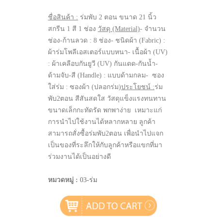
ชื่อสินค้า :
ร่มพับ 2 ตอน ขนาด 21 นิ้ว
สกรีน 1 สี 1 ช่อง
วัสดุ (Material)
- จำนวน
ช่อง-ก้านลวด : 8 ช่อง- ชนิดผ้า (Fabric) :
ผ้าร่มโพลีเอสเตอร์แบบหนา- เนื้อผ้า (UV)
: ผ้าเคลือบกันยูวี (UV) กันแดด-กันน้ำ-
ด้ามจับ-สี (Handle) : แบบด้ามกลม- ซอง
ใส่ร่ม : ซองผ้า (ปลอกร่ม)
ประโยชน์ :
ร่ม
พับ2ตอน สีสันสดใส วัสดุแข็งแรงทนทาน
ขนาดเล็กกะทัดรัด พกพาง่าย เหมาะแก่
การนำไปใช้งานได้หลากหลาย ลูกค้า
สามารถสั่งซื้อร่มพับ2ตอน เพื่อนำไปแจก
เป็นของที่ระลึกให้กับลูกค้าหรือแขกที่มา
ร่วมงานได้เป็นอย่างดี
หมวดหมู่ :
03-ร่ม