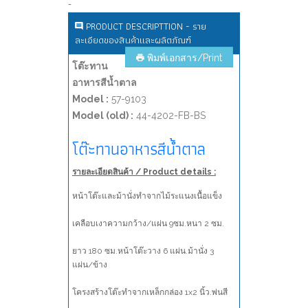
-
PRODUCT DESCRIPTTION - ราย
ละเอียดของสินค้าและผลิตภัณฑ์
พิมพ์เอกสาร/Print
โต๊ะทาน
อาหารสีน้ำตาล
Model :
57-9103
Model (old) :
44-4202-FB-BS
โต๊ะทานอาหารสีน้ำตาล
รายละเอียดสินค้า / Product details :
หน้าโต๊ะและม้านั่งทำจากไม้ระแนงเนื้อแข็ง
เคลือบเงาความกว้าง/แผ่น 9ซม.หนา 2 ซม.
ยาว 180 ซม.หน้าโต๊ะวาง 6 แผ่น.ม้านั่ง 3
แผ่น/ข้าง
โครงสร้างโต๊ะทำจากเหล็กกล่อง 1x2 นิ้ว.พ่นสี