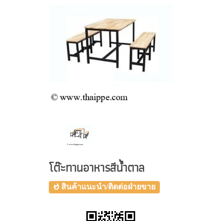
โต๊ะทานอาหารสีน้ำตาล
สินค้าแนะนำ/ติดต่อฝ่ายขาย