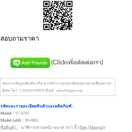
สอบถามราคา
สอบถามข้อมูลเพิ่มเติม หรือ หากมีจำนวนกรุณาติดต่อฝ่ายขายเพื่อขอราคา
พิเศษ โทร : (+66)038-949850 อีเมล์ : sales@thaippe.com
รหัสและรายละเอียดสินค้าและผลิตภันฑ์ :
Model :
17-0701
Model (old) :
89-8861
ชื่อสินค้า :
นาฬิกาแขวนผนัง ขนาด 10.5 นิ้ว
วัสดุ (Material)
-