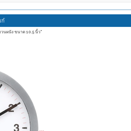
ฑ์
นผนัง ขนาด 10.5 นิ้ว"