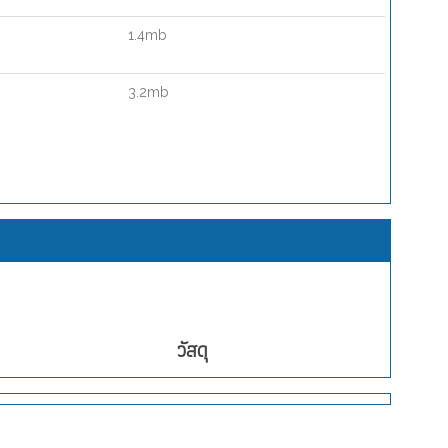
1.4mb
3.2mb
วัสดุ