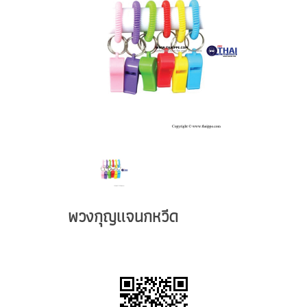
พวงกุญแจนกหวีด