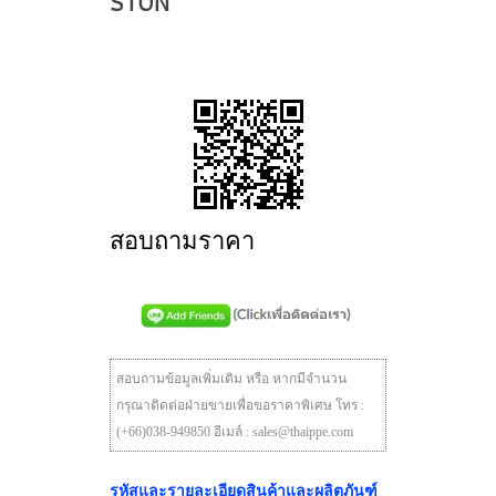
STON
สอบถามราคา
สอบถามข้อมูลเพิ่มเติม หรือ หากมีจำนวน
กรุณาติดต่อฝ่ายขายเพื่อขอราคาพิเศษ โทร :
(+66)038-949850 อีเมล์ : sales@thaippe.com
รหัสและรายละเอียดสินค้าและผลิตภันฑ์