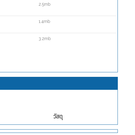
2.5mb
1.4mb
3.2mb
วัสดุ