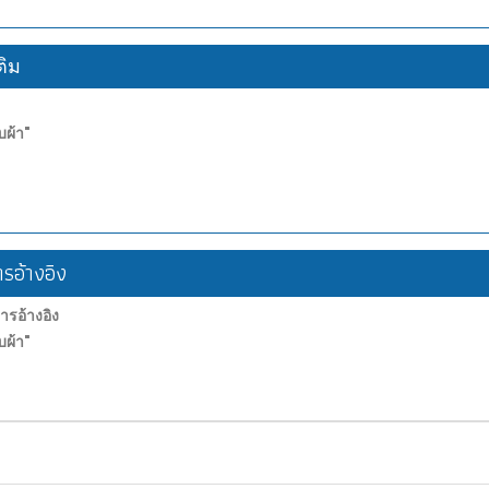
ติม
ผ้า"
อ้างอิง
อ้างอิง
ผ้า"