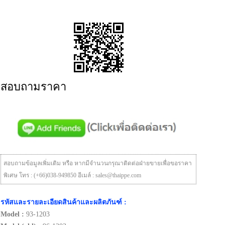
สอบถามราคา
สอบถามข้อมูลเพิ่มเติม หรือ หากมีจำนวนกรุณาติดต่อฝ่ายขายเพื่อขอราคา
พิเศษ โทร : (+66)038-949850 อีเมล์ : sales@thaippe.com
รหัสและรายละเอียดสินค้าและผลิตภันฑ์ :
Model :
93-1203