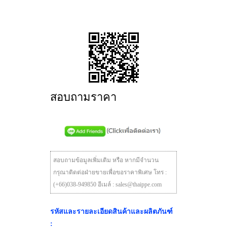
สอบถามราคา
สอบถามข้อมูลเพิ่มเติม หรือ หากมีจำนวน
กรุณาติดต่อฝ่ายขายเพื่อขอราคาพิเศษ โทร :
(+66)038-949850 อีเมล์ : sales@thaippe.com
รหัสและรายละเอียดสินค้าและผลิตภันฑ์
: