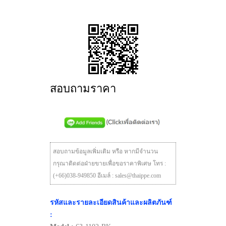
สอบถามราคา
สอบถามข้อมูลเพิ่มเติม หรือ หากมีจำนวน
กรุณาติดต่อฝ่ายขายเพื่อขอราคาพิเศษ โทร :
(+66)038-949850 อีเมล์ : sales@thaippe.com
รหัสและรายละเอียดสินค้าและผลิตภันฑ์
: