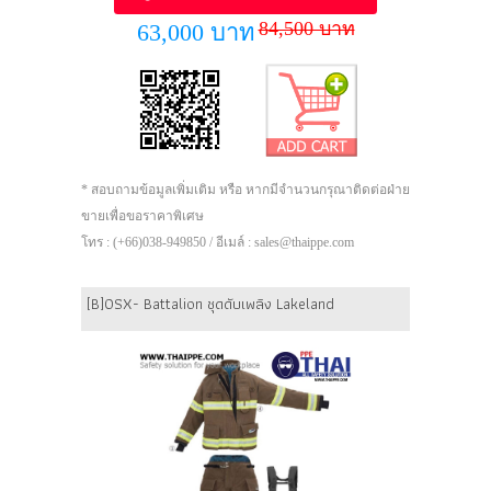
84,500 บาท
63,000 บาท
* สอบถามข้อมูลเพิ่มเติม หรือ หากมีจำนวนกรุณาติดต่อฝ่าย
ขายเพื่อขอราคาพิเศษ
โทร : (+66)038-949850 / อีเมล์ : sales@thaippe.com
[B]OSX- Battalion ชุดดับเพลิง Lakeland