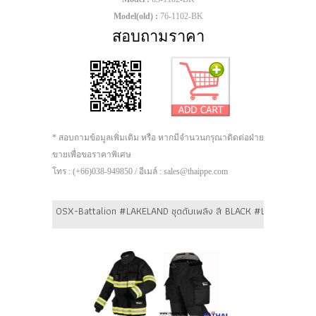
Model(old) :
76-1102-BK
สอบถามราคา
* สอบถามข้อมูลเพิ่มเติม หรือ หากมีจำนวนกรุณาติดต่อฝ่าย
ขายเพื่อขอราคาพิเศษ
โทร : (+66)038-949850 / อีเมล์ : sales@thaippe.com
OSX-Battalion #LAKELAND ชุดดับเพลิง สี BLACK #L