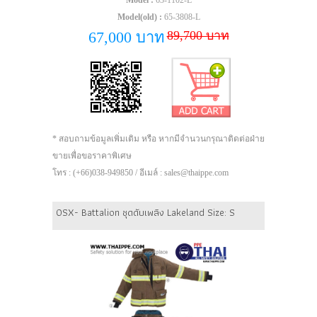
Model :
63-1102-L
Model(old) :
65-3808-L
89,700 บาท
67,000 บาท
* สอบถามข้อมูลเพิ่มเติม หรือ หากมีจำนวนกรุณาติดต่อฝ่าย
ขายเพื่อขอราคาพิเศษ
โทร : (+66)038-949850 / อีเมล์ : sales@thaippe.com
OSX- Battalion ชุดดับเพลิง Lakeland Size: S