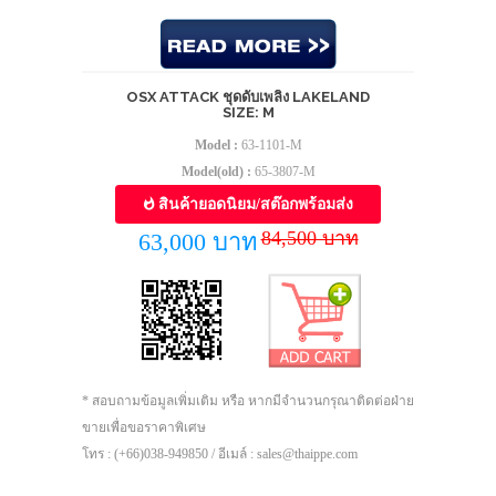
OSX ATTACK ชุดดับเพลิง LAKELAND
SIZE: M
Model :
63-1101-M
Model(old) :
65-3807-M
สินค้ายอดนิยม/สต๊อกพร้อมส่ง
84,500 บาท
63,000 บาท
* สอบถามข้อมูลเพิ่มเติม หรือ หากมีจำนวนกรุณาติดต่อฝ่าย
ขายเพื่อขอราคาพิเศษ
โทร : (+66)038-949850 / อีเมล์ : sales@thaippe.com