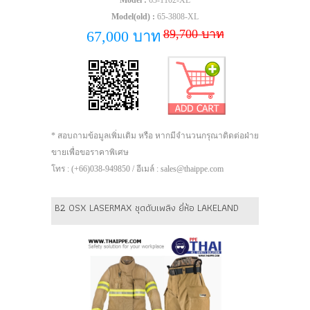
Model(old) :
65-3808-XL
89,700 บาท
67,000 บาท
* สอบถามข้อมูลเพิ่มเติม หรือ หากมีจำนวนกรุณาติดต่อฝ่าย
ขายเพื่อขอราคาพิเศษ
โทร : (+66)038-949850 / อีเมล์ : sales@thaippe.com
B2 OSX LASERMAX ชุดดับเพลิง ยี่ห้อ LAKELAND