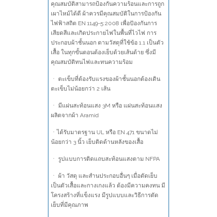
คุณสมบัติสามารถป้องกันความร้อนและการถูก
เผาไหม้ได้ดี ผ้าควรมีคุณสมบัติในการป้องกัน
ไฟฟ้าสถิต EN 1149-5:2008 เพื่อปัองกันการ
เสียดสีและเกิดประกายไฟในพื้นที่ไวไฟ การ
ประกอบผ้าชั้นนอก ตามวัสดุที่ใช้ข้อ 1.1 เป็นตัว
เสื้อ ในทุกขั้นตอนต้องเย็บด้วยเส้นด้าย ซึ่งมี
คุณสมบัติทนไฟและทนความร้อม
ㆍ ตะเข็บที่ต้องรับแรงของผ้าชั้นนอกต้องเดิน
ตะเข็บไม่น้อยกว่า 2 เส้น
ㆍ มีแผ่นสะท้อนแสง 3M หรือ แผ่นสะท้อนแสง
ผลิตจากผ้า Aramid
ㆍได้รับมาตรฐาน UL หรือ EN 471 ขนาดไม่
น้อยกว่า 3 นิ้ว เย็บติดด้านหลังของเสื้อ
ㆍ รูปแบบการติดแถบสะท้อนแสงตาม NFPA
ㆍ ผ้า วัสดุ และสำนประกอบอื่นๆ เมื่อตัดเย็บ
เป็นตัวเสื้อและกางเกงแล้ว ต้องมีความคงทน มี
โครงสร้างที่แข็งแรง มีรูปแบบและวิธีการตัด
เย็บที่มีคุณภาพ