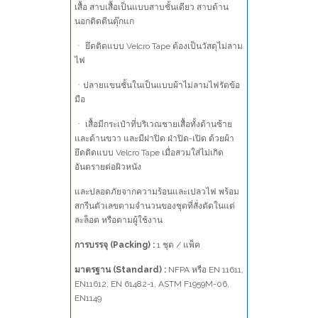
เสื้อ สาบเสื้อเป็นแบบสาบชั้นเดียว สาบด้าน
นอกติดตีนตุ๊กแก
ㆍ ยึดติดแบบ Velcro Tape ต้องเป็นวัสดุไม่ลาม
ไฟ
ㆍปลายแขนชั้นในเป็นแบบผ้าไม่ลามไฟรัดข้อ
มือ
ㆍ เสื้อมีกระเป๋าที่บริเวณชายเสื้อทั้งด้านซ้าย
และด้านขวา และมีฝาปิด ฝ่าปิด-เปิด ด้วยผ้า
ยึดติดแบบ Velcro Tape เมื่อสวมใส่ไม่เกิด
อันตรายต่อผิวหนัง
และปลอดภัยจากความร้อนและเปลวไฟ พร้อม
สกรีนตัวเลขตามจำนวนของชุดที่สั่งตัดในแต่
ละล็อต หรือตามผู้ใช้งาน
การบรรจุ (Packing) :
1 ชุด / แพ็ค
มาตรฐาน (Standard) :
NFPA หรือ EN 11611,
EN11612, EN 61482-1, ASTM F1959M-06,
EN1149