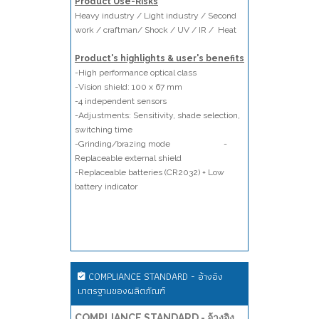
Product Use-Risks
Heavy industry / Light industry / Second
work / craftman/ Shock / UV / IR / Heat
Product's highlights & user's benefits
-High performance optical class
-Vision shield: 100 x 67 mm
-4 independent sensors
-Adjustments: Sensitivity, shade selection,
switching time
-Grinding/brazing mode -
Replaceable external shield
-Replaceable batteries (CR2032) + Low
battery indicator
COMPLIANCE STANDARD - อ้างอิง
มาตรฐานของผลิตภัณฑ์
COMPLIANCE STANDARD - อ้างอิง