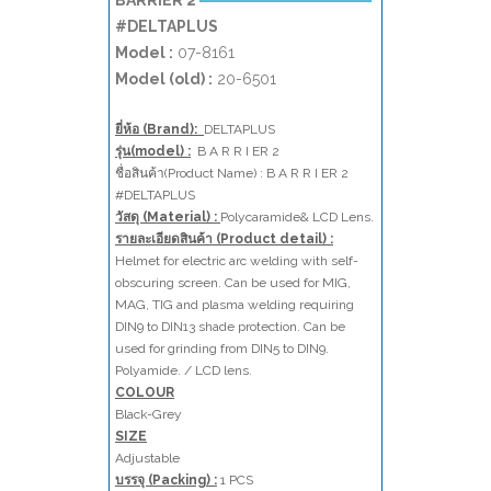
BARRIER 2
#DELTAPLUS
Model :
07-8161
Model (old) :
20-6501
ยี่ห้อ (Brand):
DELTAPLUS
รุ่น(model) :
B A R R I ER 2
ชื่อสินค้า(Product Name) : B A R R I ER 2
#DELTAPLUS
วัสดุ (Material) :
Polycaramide& LCD Lens.
รายละเอียดสินค้า (Product detail) :
Helmet for electric arc welding with self-
obscuring screen. Can be used for MIG,
MAG, TIG and plasma welding requiring
DIN9 to DIN13 shade protection. Can be
used for grinding from DIN5 to DIN9.
Polyamide. / LCD lens.
COLOUR
Black-Grey
SIZE
Adjustable
บรรจุ (Packing) :
1 PCS