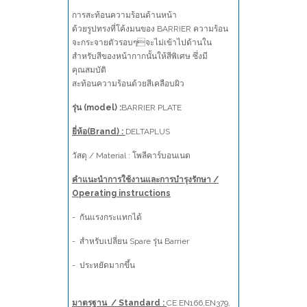
การสะท้อนความร้อนด้านหน้า
ด้วยรูปทรงที่โค้งมนของ BARRIER ความร้อน
จะกระจายตัวรอบๆจะไม่เข้าไปด้านใน
สำหรับสีของหน้ากากนั้นให้สีพิเศษ ซึ่งมี
คุณสมบัติ
สะท้อนความร้อนด้วยสีเคลือบผิว
รุ่น (model) :
BARRIER PLATE
ยี่ห้อ(Brand) :
DELTAPLUS
วัสดุ / Material : โพลีคาร์บอนเนต
คำแนะนำการใช้งานและการบำรุงรักษา /
Operating instructions
- กันแรงกระแทกได้
- สำหรับเปลี่ยน Spare รุ่น Barrier
- ประหยัดมากขึ้น
มาตรฐาน / Standard :
CE.EN166,EN379,