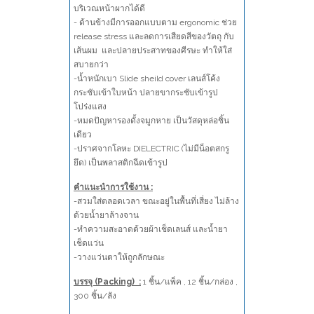
บริเวณหน้าผากได้ดี
- ด้านข้างมีการออกแบบตาม ergonomic ช่วย
release stress และลดการเสียดสีของวัตถุ กับ
เส้นผม และปลายประสาทของศีรษะ ทำให้ใส่
สบายกว่า
-น้ำหนักเบา Slide sheild cover เลนส์โค้ง
กระชับเข้าใบหน้า ปลายขากระชับเข้ารูป
โปร่งแสง
-หมดปัญหารองดั้งจมูกหาย เป็นวัสดุหล่อชิ้น
เดียว
-ปราศจากโลหะ DIELECTRIC (ไม่มีน็อตสกรู
ยึด) เป็นพลาสติกฉีดเข้ารูป
คำแนะนำการใช้งาน :
-สวมใส่ตลอดเวลา ขณะอยู่ในพื้นที่เสี่ยง ไม่ล้าง
ด้วยน้ำยาล้างจาน
-ทำความสะอาดด้วยผ้าเช็ดเลนส์ และน้ำยา
เช็ดแว่น
-วางแว่นตาให้ถูกลักษณะ
บรรจุ (Packing) :
1 ชิ้น/แพ็ค , 12 ชิ้น/กล่อง ,
300 ชิ้น/ลัง