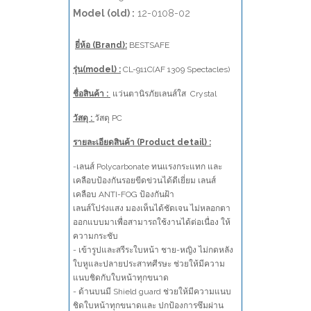
Model (old) :
12-0108-02
ยี่ห้อ (Brand):
BESTSAFE
รุ่น(model) :
CL-911C(AF 1309 Spectacles)
ชื่อสินค้า :
แว่นตานิรภัยเลนส์ใส Crystal
วัสดุ :
วัสดุ PC
รายละเอียดสินค้า (Product detail) :
-เลนส์ Polycarbonate ทนแรงกระแทก และ
เคลือบป้องกันรอยขีดข่วนได้ดีเยี่ยม เลนส์
เคลือบ ANTI-FOG ป้องกันฝ้า
เลนส์โปร่งแสง มองเห็นได้ชัดเจน ไม่หลอกตา
ออกแบบมาเพื่อสามารถใช้งานได้ต่อเนื่อง ให้
ความกระชับ
- เข้ารูปและสรีระใบหน้า ชาย-หญิง ไม่กดหลัง
ใบหูและปลายประสาทศีรษะ ช่วยให้มีความ
แนบชิดกับใบหน้าทุกขนาด
- ด้านบนมี Shield guard ช่วยให้มีความแนบ
ชิดใบหน้าทุกขนาดและ ปกป้องการซึมผ่าน