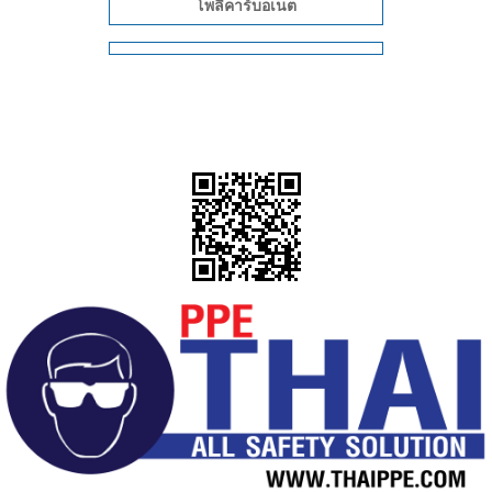
โพลีคาร์บอเนต
งานซ่อมบำรุง
อุตสาหกรรมอะไหล่/เครื่องกล
งานคลังสินค้า
งานขับรถ
งานขับรถโฟลค์ลิฟ