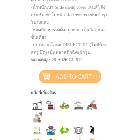
-น้ำหนักเบา Slide sheild cover เลนส์โค้ง
กระชับเข้าใบหน้า ปลายขากระชับเข้ารูป
โปร่งแสง
-หมดปัญหารองดั้งจมูกหาย เป็นวัสดุหล่อ
ชิ้นเดียว
-ปราศจากโลหะ DIELECTRIC (ไม่มีน็อต
สกรู ยึด) เป็นพลาสติกฉีดเข้ารูป
หมวดหมู่ :
26-A026-CL-911
แท็กที่เกี่ยวข้อง