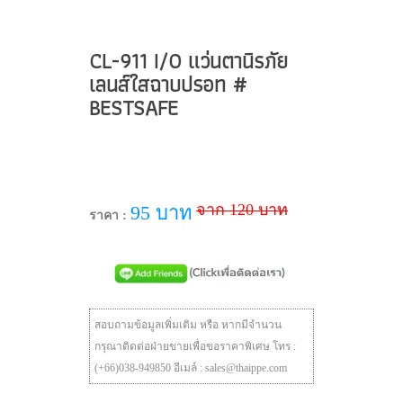
CL-911 I/O แว่นตานิรภัย
เลนส์ใสฉาบปรอท #
BESTSAFE
จาก 120 บาท
95 บาท
ราคา :
สอบถามข้อมูลเพิ่มเติม หรือ หากมีจำนวน
กรุณาติดต่อฝ่ายขายเพื่อขอราคาพิเศษ โทร :
(+66)038-949850 อีเมล์ : sales@thaippe.com