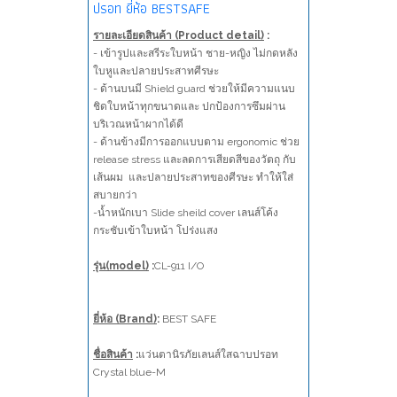
ปรอท ยี่ห้อ BESTSAFE
รายละเอียดสินค้า (Product detail)
:
- เข้ารูปและสรีระใบหน้า ชาย-หญิง ไม่กดหลัง
ใบหูและปลายประสาทศีรษะ
- ด้านบนมี Shield guard ช่วยให้มีความแนบ
ชิดใบหน้าทุกขนาดและ ปกป้องการซึมผ่าน
บริเวณหน้าผากได้ดี
- ด้านข้างมีการออกแบบตาม ergonomic ช่วย
release stress และลดการเสียดสีของวัตถุ กับ
เส้นผม และปลายประสาทของศีรษะ ทำให้ใส่
สบายกว่า
-น้ำหนักเบา Slide sheild cover เลนส์โค้ง
กระชับเข้าใบหน้า โปร่งแสง
รุ่น(model)
:
CL-911 I/O
ยี่ห้อ (Brand)
:
BEST SAFE
ชื่อสินค้า
:
แว่นตานิรภัยเลนส์ใสฉาบปรอท
Crystal blue-M