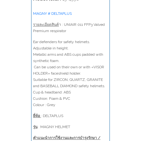
MAGNY # DELTAPLUS
รายละเอียดสินค้
า : UNIAIR 011 FFP3 Valved
Premium respirator
Ear defenders for safety helmets.
Adjustable in height.
Metallic arms and ABS cups padded with
synthetic foam.
Can be used on their own or with «VISOR
HOLDER» faceshield holder.
Suitable for ZIRCON, QUARTZ, GRANITE
and BASEBALL DIAMOND safety helmets.
Cup & headband: ABS
Cushion: Foam & PVC
Colour : Grey
ยี่ห้อ
: DELTAPLUS
รุ่น
: MAGNY HELMET
คำแนะนำการใช้งานและการบำรุงรักษา /