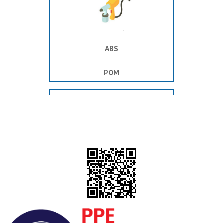
งานพ่นสี
ABS
POM
เน้นการสวมใส่
อุตสาหกรรมอะไหล่/เครื่องกล
งานโรงเหล็ก
งานซ่อมบำรุง