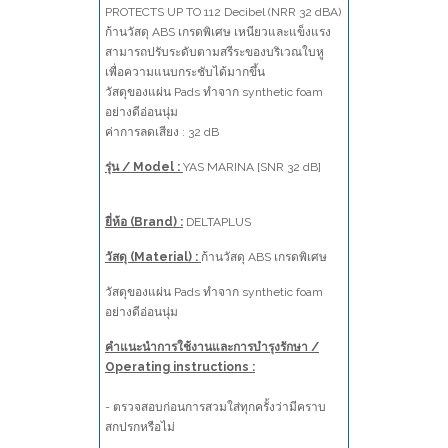
PROTECTS UP TO 112 Decibel (NRR 32 dBA)
ก้านวัสดุ ABS เกรดพิเศษ เหนียวและแข็งแรง
สามารถปรับระดับตามสรีระของบริเวณใบหู
เพื่อความแนบกระชับได้มากขึ้น
วัสดุของแผ่น Pads ทำจาก synthetic foam
อย่างดีอ่อนนุ่ม
ค่าการลดเสียง : 32 dB
รุ่น / Model :
YAS MARINA [SNR 32 dB]
ยี่ห้อ (Brand) :
DELTAPLUS
วัสดุ (Material) :
ก้านวัสดุ ABS เกรดพิเศษ
วัสดุของแผ่น Pads ทำจาก synthetic foam
อย่างดีอ่อนนุ่ม
คำแนะนำการใช้งานและการบำรุงรักษา /
Operating instructions :
- ตรวจสอบก่อนการสวมใส่ทุกครั้งว่ามีคราบ
สกปรกหรือไม่