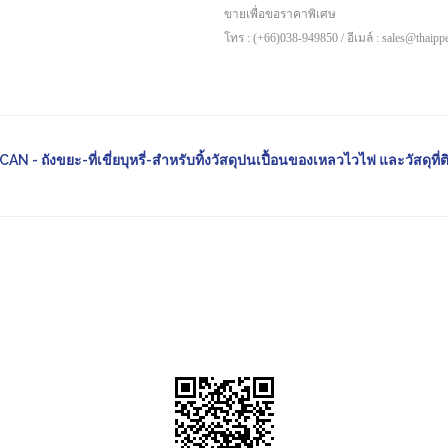
ขายเพื่อขอราคาพิเศษ
โทร : (+66)038-949850 / อีเมล์ : sales@thaip
 ถังขยะ-ที่เขี่ยบุหรี่-สำหรับทิ้งวัสดุปนเปื้อนของเหลวไวไฟ และวัสดุที่