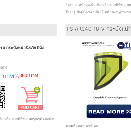
* สอบถามข้อมูลเพิ่มเติม หรือ หากมีจำนวน
โทร : (+66)038-949850 / อีเมล์ : sales@thaip
FS-ARC40-18-V กระบังหน้า 
กระบังหน้านิรภัย ยี่ห้อ
3
-9601
7,860 บาท
0 บาท
เติม หรือ หากมีจำนวนกรุณาติดต่อฝ่าย
ขายเพื่อขอราคาพิเศษ