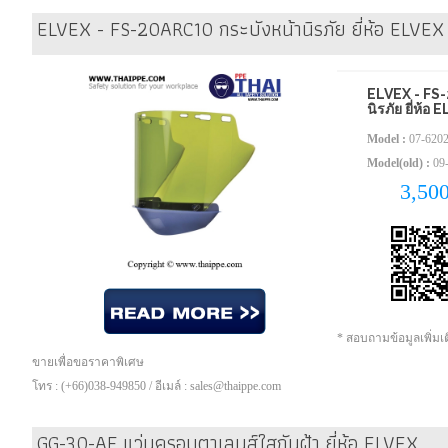
ELVEX - FS-20ARC10 กระบังหน้านิรภัย ยี่ห้อ ELVEX
ELVEX - FS-
นิรภัย ยี่ห้อ
Model :
07-620
Model(old) :
09-
3,50
* สอบถามข้อมูลเพิ่ม
ขายเพื่อขอราคาพิเศษ
โทร : (+66)038-949850 / อีเมล์ : sales@thaippe.com
GG-30-AF แว่นครอบตาเลนส์ใสกันฝ้า ยี่ห้อ ELVEX