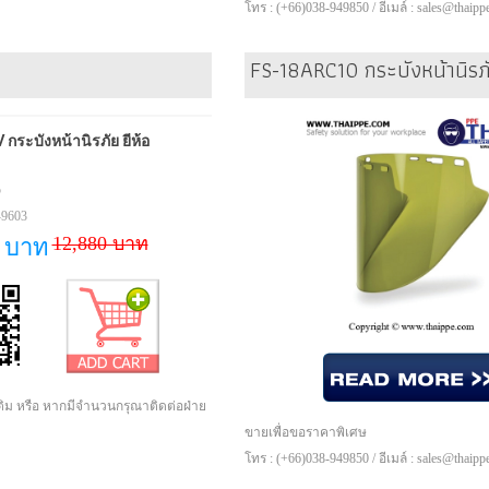
โทร : (+66)038-949850 / อีเมล์ : sales@thaip
FS-18ARC10 กระบังหน้านิรภั
ระบังหน้านิรภัย ยี่ห้อ
5
-9603
12,880 บาท
0 บาท
เติม หรือ หากมีจำนวนกรุณาติดต่อฝ่าย
ขายเพื่อขอราคาพิเศษ
โทร : (+66)038-949850 / อีเมล์ : sales@thaip