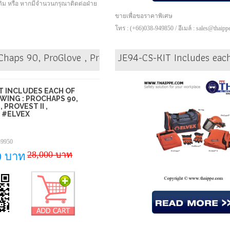
เติม หรือ หากมีจำนวนกรุณาติดต่อฝ่าย
ขายเพื่อขอราคาพิเศษ
โทร : (+66)038-949850 / อีเมล์ : sales@thaip
oChaps 90, ProGlove , ProVest II , ProGuard #ELVEX
JE94-CS-KIT Includes each
IT INCLUDES EACH OF
WING : PROCHAPS 90,
 PROVEST II ,
 #ELVEX
-9950
28,000 บาท
0 บาท