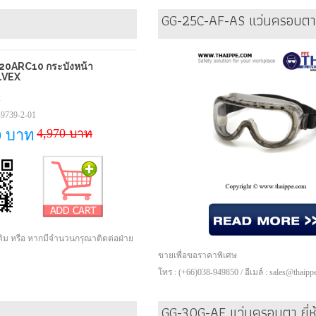
GG-25C-AF-AS แว่นครอบตานิ
20ARC10 กระบังหน้า
 ELVEX
2
9739-2-01
4,970 บาท
0 บาท
เติม หรือ หากมีจำนวนกรุณาติดต่อฝ่าย
ขายเพื่อขอราคาพิเศษ
โทร : (+66)038-949850 / อีเมล์ : sales@thaip
GG-30G-AF แว่นครอบตา ยี่