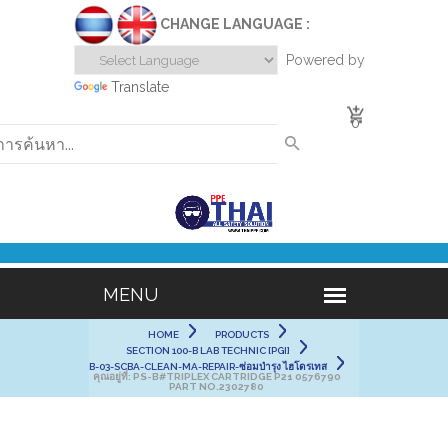
CHANGE LANGUAGE :
Powered by
Translate
0
HOME
PRODUCTS
SECTION 100-B LAB TECHNIC [PGI]
B-03-SCBA-CLEAN-MA-REPAIR-ซ่อมบำรุง ไฮโดรเทส
คุณอยู่ที่:
PS-B#TRIPLEX CARTRIDGE P21 0576790
PART NO.2302780