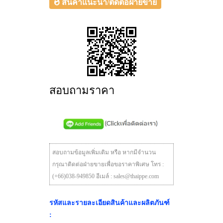
สินค้าแนะนำ/ติดต่อฝ่ายขาย
สอบถามราคา
สอบถามข้อมูลเพิ่มเติม หรือ หากมีจำนวน
กรุณาติดต่อฝ่ายขายเพื่อขอราคาพิเศษ โทร :
(+66)038-949850 อีเมล์ : sales@thaippe.com
รหัสและรายละเอียดสินค้าและผลิตภันฑ์
: