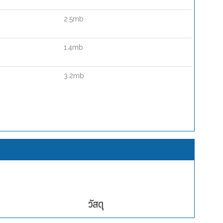
2.5mb
1.4mb
3.2mb
วัสดุ