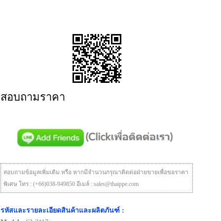
สอบถามราคา
สอบถามข้อมูลเพิ่มเติม หรือ หากมีจำนวนกรุณาติดต่อฝ่ายขายเพื่อขอราคา
พิเศษ โทร : (+66)038-949850 อีเมล์ : sales@thaippe.com
รหัสและรายละเอียดสินค้าและผลิตภันฑ์ :